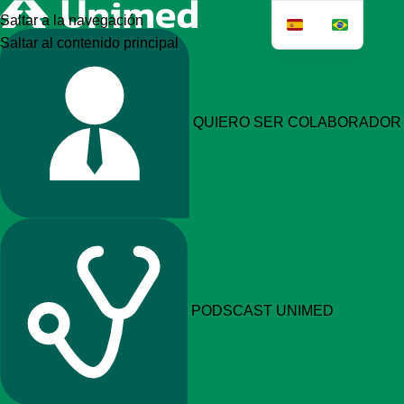
Saltar a la navegación
Saltar al contenido principal
QUIERO SER
COLABORADOR
PODSCAST
UNIMED