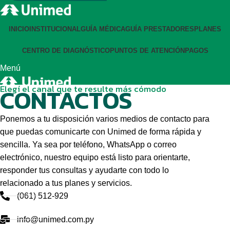
INICIO
INSTITUCIONAL
GUÍA MÉDICA
GUÍA PRESTADORES
PLANES
CENTRO DE DIAGNÓSTICO
PUNTOS DE ATENCIÓN
PAGOS
Menú
Elegí el canal que te resulte más cómodo
CONTACTOS
Ponemos a tu disposición varios medios de contacto para
que puedas comunicarte con Unimed de forma rápida y
sencilla. Ya sea por teléfono, WhatsApp o correo
electrónico, nuestro equipo está listo para orientarte,
responder tus consultas y ayudarte con todo lo
relacionado a tus planes y servicios.
(061) 512-929
info@unimed.com.py